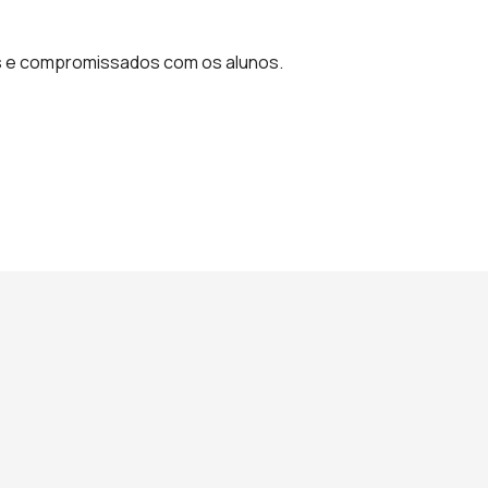
es e compromissados com os alunos.
Treinamen
THYAGO